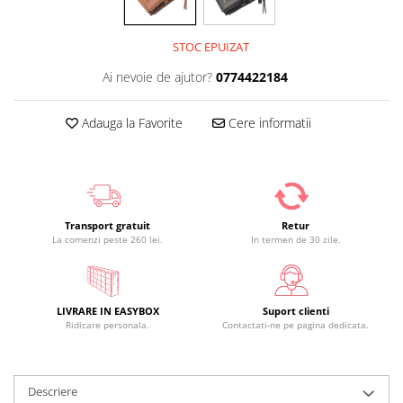
STOC EPUIZAT
Ai nevoie de ajutor?
0774422184
Adauga la Favorite
Cere informatii
Transport gratuit
Retur
La comenzi peste 260 lei.
In termen de 30 zile.
LIVRARE IN EASYBOX
Suport clienti
Ridicare personala.
Contactati-ne pe pagina dedicata.
Descriere