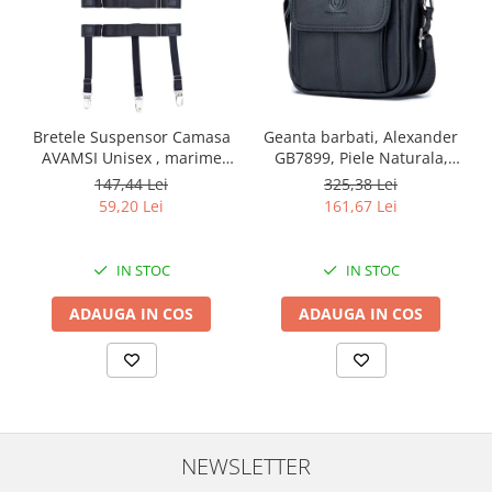
Bretele Suspensor Camasa
Geanta barbati, Alexander
AVAMSI Unisex , marime
GB7899, Piele Naturala,
universala, Clips, Negru
Negru, 21x17x8 cm
147,44 Lei
325,38 Lei
59,20 Lei
161,67 Lei
IN STOC
IN STOC
ADAUGA IN COS
ADAUGA IN COS
NEWSLETTER