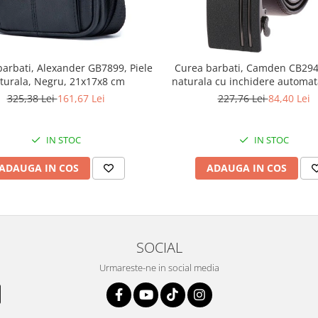
arbati, Alexander GB7899, Piele
Curea barbati, Camden CB2948
turala, Negru, 21x17x8 cm
naturala cu inchidere automat
3.5x125cm
325,38 Lei
161,67 Lei
227,76 Lei
84,40 Lei
IN STOC
IN STOC
ADAUGA IN COS
ADAUGA IN COS
SOCIAL
Urmareste-ne in social media