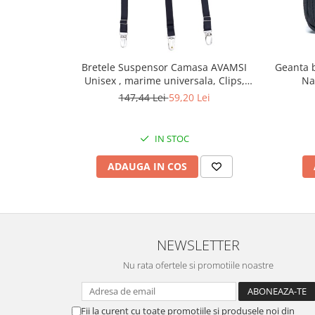
Bretele Suspensor Camasa AVAMSI
Geanta b
Unisex , marime universala, Clips,
Na
Negru
147,44 Lei
59,20 Lei
IN STOC
ADAUGA IN COS
NEWSLETTER
Nu rata ofertele si promotiile noastre
Fii la curent cu toate promotiile si produsele noi din