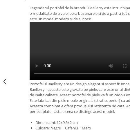
Legendarul portofel de la brandul Baellerry este intruchipa
o modalitate de a va elibera buzunarele si de a pastra tot c
este un model modern si de succes!
Portofelul Baellerry are un design elegant si aspect frumos.
Baellerry - aceasta este gravata pe piele, care este unul din
de inalta calitate. Aceast portofel de piele va fi un cadou ex
Este fabricat din piele moale originala (strat superior) cu ad
Aceasta combinatie ofera produsului rezistenta ridicata. Acc
perfect plate - asta e ceea ce distinge acest model.
Dimensiuni: 12x9.5x2 cm
Culoare: Negru | Cafeniu | Maro