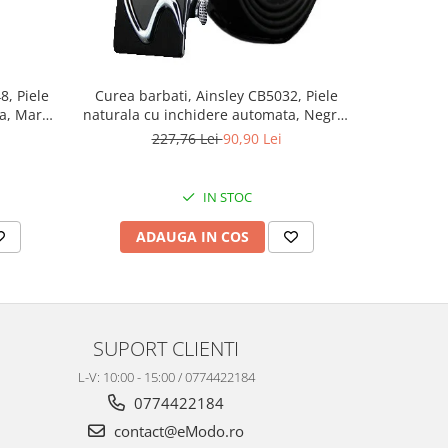
, Piele
Curea barbati, Ainsley CB5032, Piele
Geanta ba
a, Maro,
naturala cu inchidere automata, Negru,
Natur
3.5x125cm
227,76 Lei
90,90 Lei
4
IN STOC
ADAUGA IN COS
AD
SUPORT CLIENTI
L-V: 10:00 - 15:00 / 0774422184
0774422184
contact@eModo.ro