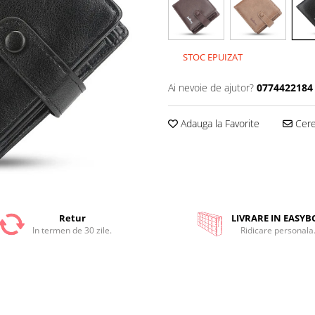
STOC EPUIZAT
Ai nevoie de ajutor?
0774422184
Adauga la Favorite
Cere 
Retur
LIVRARE IN EASYB
In termen de 30 zile.
Ridicare personala