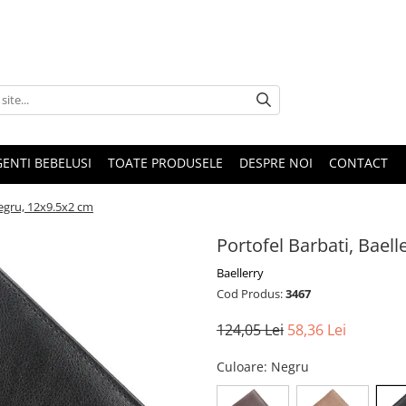
GENTI BEBELUSI
TOATE PRODUSELE
DESPRE NOI
CONTACT
Negru, 12x9.5x2 cm
Portofel Barbati, Bael
Baellerry
Cod Produs:
3467
124,05 Lei
58,36 Lei
Culoare
: Negru