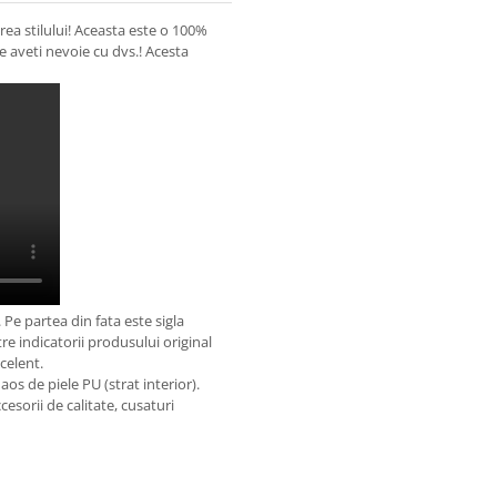
rea stilului! Aceasta este o 100%
e aveti nevoie cu dvs.! Acesta
 Pe partea din fata este sigla
tre indicatorii produsului original
celent.
aos de piele PU (strat interior).
esorii de calitate, cusaturi