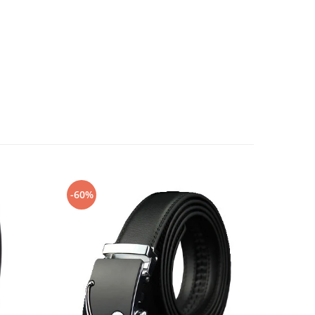
-60%
-58%