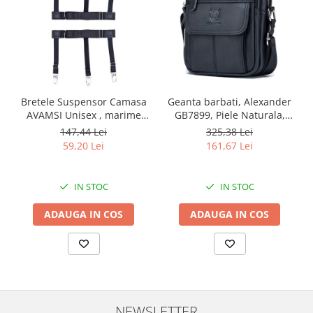
Bretele Suspensor Camasa
Geanta barbati, Alexander
AVAMSI Unisex , marime
GB7899, Piele Naturala,
universala, Clips, Negru
Negru, 21x17x8 cm
147,44 Lei
325,38 Lei
59,20 Lei
161,67 Lei
IN STOC
IN STOC
ADAUGA IN COS
ADAUGA IN COS
NEWSLETTER