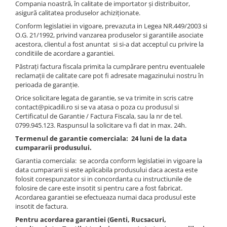
Compania noastră, în calitate de importator și distribuitor,
asigură calitatea produselor achiziționate.
Conform legislatiei in vigoare, prevazuta in Legea NR.449/2003 si
O.G. 21/1992, privind vanzarea produselor si garantiile asociate
acestora, clientul a fost anuntat si si-a dat acceptul cu privire la
conditiile de acordare a garantiei.
Păstrați factura fiscala primita la cumpărare pentru eventualele
reclamații de calitate care pot fi adresate magazinului nostru în
perioada de garanție.
Orice solicitare legata de garantie, se va trimite in scris catre
contact@picadili.ro si se va atasa o poza cu produsul si
Certificatul de Garantie / Factura Fiscala, sau la nr de tel.
0799.945.123. Raspunsul la solicitare va fi dat in max. 24h.
Termenul de garantie comerciala: 24 luni de la data
cumpararii produsului.
Garantia comerciala: se acorda conform legislatiei in vigoare la
data cumpararii si este aplicabila produsului daca acesta este
folosit corespunzator si in concordanta cu instructiunile de
folosire de care este insotit si pentru care a fost fabricat.
Acordarea garantiei se efectueaza numai daca produsul este
insotit de factura.
Pentru acordarea garantiei (Genti, Rucsacuri,