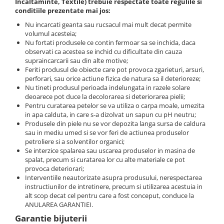
Incaltaminte, Textile) trebuie respectate toate regulile si
conditiile prezentate mai jos:
Nu incarcati geanta sau rucsacul mai mult decat permite
volumul acesteia;
Nu fortati produsele ce contin fermoar sa se inchida, daca
observati ca acestea se inchid cu dificultate din cauza
supraincarcarii sau din alte motive;
Feriti produsul de obiecte care pot provoca zgarieturi, arsuri,
perforari, sau orice actiune fizica de natura sa il deterioreze;
Nu tineti produsul perioada indelungata in razele solare
deoarece pot duce la decolorarea si deteriorarea pielii;
Pentru curatarea petelor se va utiliza o carpa moale, umezita
in apa calduta, in care s-a dizolvat un sapun cu pH neutru;
Produsele din piele nu se vor depozita langa sursa de caldura
sau in mediu umed si se vor feri de actiunea produselor
petroliere si a solventilor organici;
Se interzice spalarea sau uscarea produselor in masina de
spalat, precum si curatarea lor cu alte materiale ce pot
provoca deteriorari;
Interventiile neautorizate asupra produsului, nerespectarea
instructiunilor de intretinere, precum si utilizarea acestuia in
alt scop decat cel pentru care a fost conceput, conduce la
ANULAREA GARANTIEI.
Garantie bijuterii