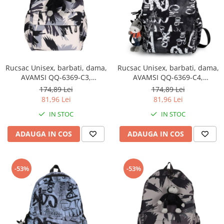
Rucsac Unisex, barbati, dama,
Rucsac Unisex, barbati, dama,
AVAMSI QQ-6369-C3,
AVAMSI QQ-6369-C4,
31X45X13 cm
31X45X13 cm
174,89 Lei
174,89 Lei
81,96 Lei
81,96 Lei
IN STOC
IN STOC
ADAUGA IN COS
ADAUGA IN COS
-53%
-53%