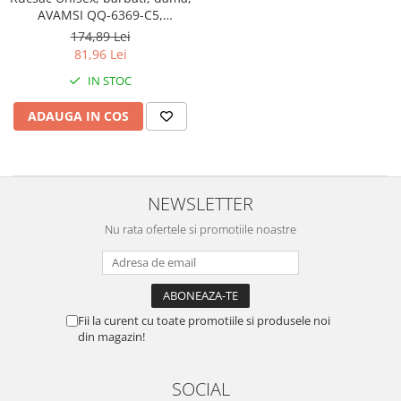
AVAMSI QQ-6369-C5,
31X45X13 cm
174,89 Lei
81,96 Lei
IN STOC
ADAUGA IN COS
NEWSLETTER
Nu rata ofertele si promotiile noastre
Fii la curent cu toate promotiile si produsele noi
din magazin!
SOCIAL