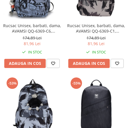
Rucsac Unisex, barbati, dama,
Rucsac Unisex, barbati, dama,
AVAMSI QQ-6369-C6,
AVAMSI QQ-6369-C1,
31X45X13 cm
31X45X13 cm
174,89 Lei
174,89 Lei
81,96 Lei
81,96 Lei
IN STOC
IN STOC
ADAUGA IN COS
ADAUGA IN COS
-53%
-55%