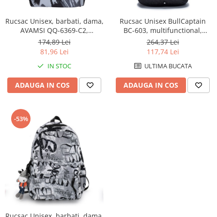
Rucsac Unisex, barbati, dama,
Rucsac Unisex BullCaptain
AVAMSI QQ-6369-C2,
BC-603, multifunctional,
31X45X13 cm
laptop, calatorii, negru,
174,89 Lei
264,37 Lei
45x31x12CM
81,96 Lei
117,74 Lei
IN STOC
ULTIMA BUCATA
ADAUGA IN COS
ADAUGA IN COS
-53%
Rucsac Unisex, barbati, dama,