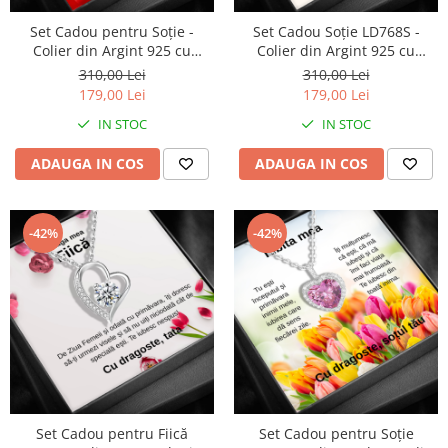
Set Cadou pentru Soție -
Set Cadou Soție LD768S -
Colier din Argint 925 cu
Colier din Argint 925 cu
Pandantiv "Love Knot", placat
Pandantiv "Cheia Destinului",
310,00 Lei
310,00 Lei
cu rodiu, în Cutie Elegantă cu
placat cu rodiu, în Cutie
179,00 Lei
179,00 Lei
Felicitare Personalizată
Elegantă cu Mesaj Emoționant
IN STOC
IN STOC
ADAUGA IN COS
ADAUGA IN COS
-42%
-42%
Set Cadou pentru Fiică
Set Cadou pentru Soție