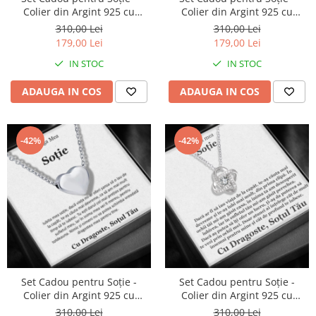
Colier din Argint 925 cu
Colier din Argint 925 cu
Pandantiv Secretul Inimii,
Pandantiv Legământul Iubirii,
310,00 Lei
310,00 Lei
placat cu rodiu, în Cutie
placat cu rodiu, în Cutie
179,00 Lei
179,00 Lei
Elegantă cu Mesaj
Elegantă cu Mesaj
IN STOC
IN STOC
Personalizat
Personalizat
ADAUGA IN COS
ADAUGA IN COS
-42%
-42%
Set Cadou pentru Soție -
Set Cadou pentru Soție -
Colier din Argint 925 cu
Colier din Argint 925 cu
Pandantiv Aurora Inimii,
Pandantiv Love Knot, placat
310,00 Lei
310,00 Lei