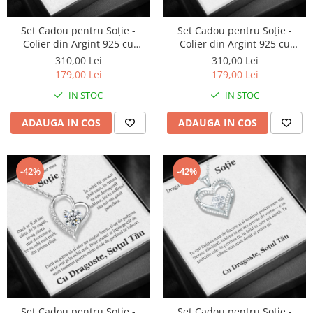
Set Cadou pentru Soție -
Set Cadou pentru Soție -
Colier din Argint 925 cu
Colier din Argint 925 cu
Pandantiv Copacul
Pandantiv Taina Infinitului,
310,00 Lei
310,00 Lei
Înțelepciunii, placat cu rodiu,
placat cu rodiu, în Cutie
179,00 Lei
179,00 Lei
în Cutie Elegantă cu Mesaj
Elegantă cu Mesaj
IN STOC
IN STOC
Personalizat
Personalizat
ADAUGA IN COS
ADAUGA IN COS
-42%
-42%
Set Cadou pentru Soție -
Set Cadou pentru Soție -