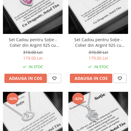
Set Cadou pentru Soție -
Set Cadou pentru Soție -
Colier din Argint 925 cu
Colier din Argint 925 cu
Pandantiv Perla Roz, placat cu
Pandantiv Inima Eternă,
310,00 Lei
310,00 Lei
rodiu, în Cutie Elegantă cu
placat cu rodiu, în Cutie
179,00 Lei
179,00 Lei
Mesaj Emoționant
Elegantă cu Mesaj
IN STOC
IN STOC
Personalizat
ADAUGA IN COS
ADAUGA IN COS
-42%
-42%