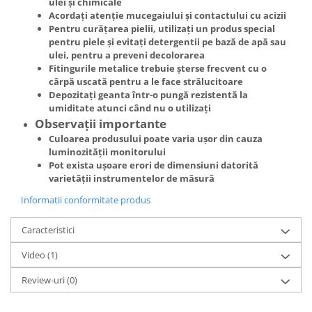
ulei și chimicale
Acordați atenție mucegaiului și contactului cu acizii
Pentru curățarea pielii, utilizați un produs special
pentru piele și evitați detergentii pe bază de apă sau
ulei, pentru a preveni decolorarea
Fitingurile metalice trebuie șterse frecvent cu o
cârpă uscată pentru a le face strălucitoare
Depozitați geanta într-o pungă rezistentă la
umiditate atunci când nu o utilizați
Observații importante
Culoarea produsului poate varia ușor din cauza
luminozității monitorului
Pot exista ușoare erori de dimensiuni datorită
varietății instrumentelor de măsură
Informatii conformitate produs
Caracteristici
Video
(1)
Review-uri
(0)