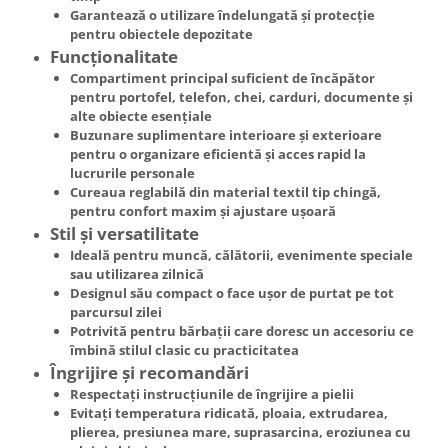
Garantează o utilizare îndelungată și protecție
pentru obiectele depozitate
Funcționalitate
Compartiment principal suficient de încăpător
pentru portofel, telefon, chei, carduri, documente și
alte obiecte esențiale
Buzunare suplimentare interioare și exterioare
pentru o organizare eficientă și acces rapid la
lucrurile personale
Cureaua reglabilă din material textil tip chingă,
pentru confort maxim și ajustare ușoară
Stil și versatilitate
Ideală pentru muncă, călătorii, evenimente speciale
sau utilizarea zilnică
Designul său compact o face ușor de purtat pe tot
parcursul zilei
Potrivită pentru bărbații care doresc un accesoriu ce
îmbină stilul clasic cu practicitatea
Îngrijire și recomandări
Respectați instrucțiunile de îngrijire a pielii
Evitați temperatura ridicată, ploaia, extrudarea,
plierea, presiunea mare, suprasarcina, eroziunea cu