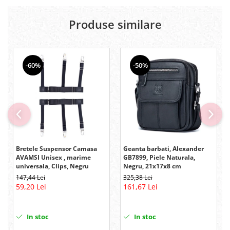
Produse similare
-60%
-50%
Bretele Suspensor Camasa
Geanta barbati, Alexander
AVAMSI Unisex , marime
GB7899, Piele Naturala,
universala, Clips, Negru
Negru, 21x17x8 cm
147,44 Lei
325,38 Lei
59,20 Lei
161,67 Lei
In stoc
In stoc