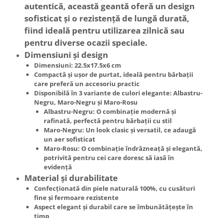
autentică, această geantă oferă un design
sofisticat și o rezistență de lungă durată,
fiind ideală pentru utilizarea zilnică sau
pentru diverse ocazii speciale.
Dimensiuni și design
Dimensiuni: 22.5x17.5x6 cm
Compactă și ușor de purtat, ideală pentru bărbații
care preferă un accesoriu practic
Disponibilă în 3 variante de culori elegante:
Albastru-
Negru
,
Maro-Negru
și
Maro-Rosu
Albastru-Negru
: O combinație modernă și
rafinată, perfectă pentru bărbații cu stil
Maro-Negru
: Un look clasic și versatil, ce adaugă
un aer sofisticat
Maro-Rosu
: O combinație îndrăzneață și elegantă,
potrivită pentru cei care doresc să iasă în
evidență
Material și durabilitate
Confecționată din piele naturală 100%, cu cusături
fine și fermoare rezistente
Aspect elegant și durabil care se îmbunătățește în
timp