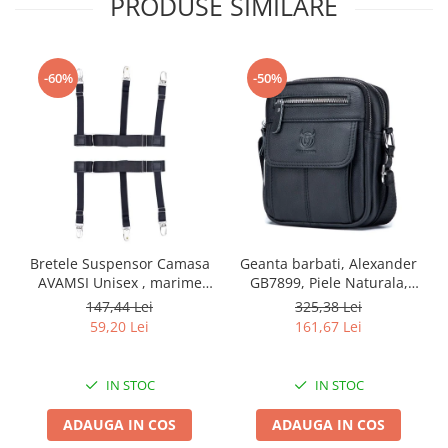
PRODUSE SIMILARE
-60%
-50%
Bretele Suspensor Camasa
Geanta barbati, Alexander
AVAMSI Unisex , marime
GB7899, Piele Naturala,
universala, Clips, Negru
Negru, 21x17x8 cm
147,44 Lei
325,38 Lei
59,20 Lei
161,67 Lei
IN STOC
IN STOC
ADAUGA IN COS
ADAUGA IN COS