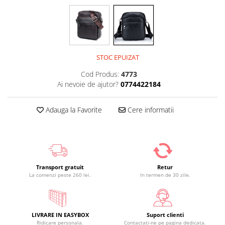
STOC EPUIZAT
Cod Produs:
4773
Ai nevoie de ajutor?
0774422184
Adauga la Favorite
Cere informatii
Transport gratuit
Retur
La comenzi peste 260 lei.
In termen de 30 zile.
LIVRARE IN EASYBOX
Suport clienti
Ridicare personala.
Contactati-ne pe pagina dedicata.