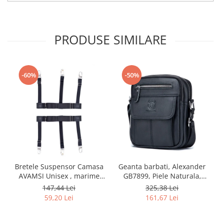
PRODUSE SIMILARE
-60%
-50%
Bretele Suspensor Camasa
Geanta barbati, Alexander
AVAMSI Unisex , marime
GB7899, Piele Naturala,
universala, Clips, Negru
Negru, 21x17x8 cm
147,44 Lei
325,38 Lei
59,20 Lei
161,67 Lei