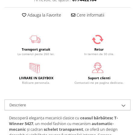
Adauga la Favorite
Cere informatii
Transport gratuit
Retur
La comenzi peste 260 lei.
In termen de 30 zile.
LIVRARE IN EASYBOX
Suport clienti
Ridicare personala.
Contactati-ne pe pagina dedicata.
Descriere
Descoperă eleganța mecanicii clasice cu
ceasul bărbătesc T-
Winner 5427
, un model fashion cu mecanism
automatic-
mecanic
și cadran
schelet transparent
, ce oferă un design