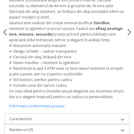
deosebit și vizibilitate asupra funcționării interne. Carcasa
rotundă, cu diametrul de 44 mm și grosime de 18 mm, este
fabricată din aliaj rezistent, iar brățara din aliaj inoxidabil oferă un
aspect modern și solid.
Geamul este realizat din cristal mineral durificat
Hardlex
,
rezistent la zgârieturi și șocuri ușoare. Ceasul are
afisaj analogic
(ore, minute, secunde)
și este potrivit pentru bărbații care
apreciază stilul îndrăzneț, tehnic și elegant în același timp.
✔ Mecanism automatic-mecanic
✔ Design schelet – cadran transparent
✔ Carcasă din aliaj, brățară din inox
✔ Geam Hardlex – rezistent la zgârieturi
✔ Rezistență la apă 3 ATM ceea ce face ceasul rezistent la stropiri
și ploi ușoare, dar nu și pentru scufundări.
✔ Stil fashion, perfect pentru cadou
✔ Include cutie din carton cadou
Un ceas ideal pentru ținutele casual-elegante sau business-smart,
dar și o alegere inspirată pentru un cadou cu personalitate.
Informatii conformitate produs
Caracteristici
Review-uri
(0)