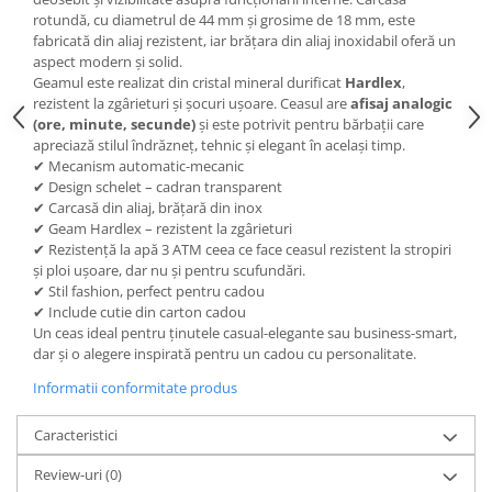
rotundă, cu diametrul de 44 mm și grosime de 18 mm, este
fabricată din aliaj rezistent, iar brățara din aliaj inoxidabil oferă un
aspect modern și solid.
Geamul este realizat din cristal mineral durificat
Hardlex
,
rezistent la zgârieturi și șocuri ușoare. Ceasul are
afisaj analogic
(ore, minute, secunde)
și este potrivit pentru bărbații care
apreciază stilul îndrăzneț, tehnic și elegant în același timp.
✔ Mecanism automatic-mecanic
✔ Design schelet – cadran transparent
✔ Carcasă din aliaj, brățară din inox
✔ Geam Hardlex – rezistent la zgârieturi
✔ Rezistență la apă 3 ATM ceea ce face ceasul rezistent la stropiri
și ploi ușoare, dar nu și pentru scufundări.
✔ Stil fashion, perfect pentru cadou
✔ Include cutie din carton cadou
Un ceas ideal pentru ținutele casual-elegante sau business-smart,
dar și o alegere inspirată pentru un cadou cu personalitate.
Informatii conformitate produs
Caracteristici
Review-uri
(0)