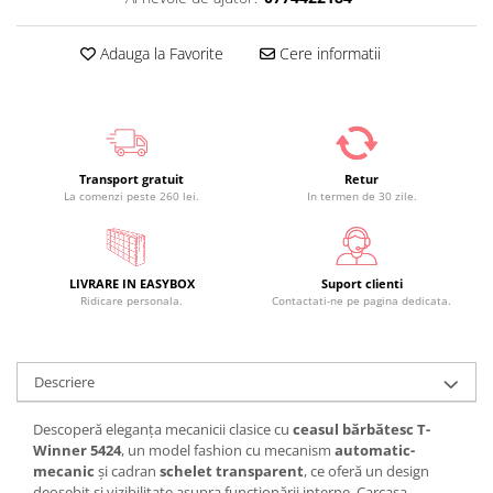
Adauga la Favorite
Cere informatii
Transport gratuit
Retur
La comenzi peste 260 lei.
In termen de 30 zile.
LIVRARE IN EASYBOX
Suport clienti
Ridicare personala.
Contactati-ne pe pagina dedicata.
Descriere
Descoperă eleganța mecanicii clasice cu
ceasul bărbătesc T-
Winner 5424
, un model fashion cu mecanism
automatic-
mecanic
și cadran
schelet transparent
, ce oferă un design
deosebit și vizibilitate asupra funcționării interne. Carcasa