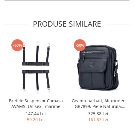
PRODUSE SIMILARE
-60%
-50%
Bretele Suspensor Camasa
Geanta barbati, Alexander
AVAMSI Unisex , marime
GB7899, Piele Naturala,
universala, Clips, Negru
Negru, 21x17x8 cm
147,44 Lei
325,38 Lei
59,20 Lei
161,67 Lei