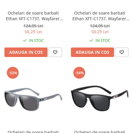
Ochelari de soare barbati
Ochelari de soare barbati
Ethan XFT-C1737, Wayfarer,
Ethan XFT-C1737, Wayfarer,
Polarizati, Maro
Polarizati, Gri
124,05 Lei
124,05 Lei
58,29 Lei
58,29 Lei
IN STOC
IN STOC
ADAUGA IN COS
ADAUGA IN COS
-53%
-54%
Ochelari de soare barbati
Ochelari de soare barbati