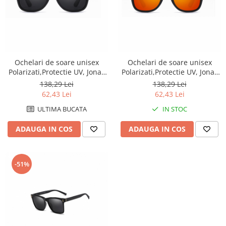
Ochelari de soare unisex
Ochelari de soare unisex
Polarizati,Protectie UV, Jonas
Polarizati,Protectie UV, Jonas
Wayfarer, Negru
Wayfarer, Negru-Portocaliu
138,29 Lei
138,29 Lei
62,43 Lei
62,43 Lei
ULTIMA BUCATA
IN STOC
ADAUGA IN COS
ADAUGA IN COS
-51%