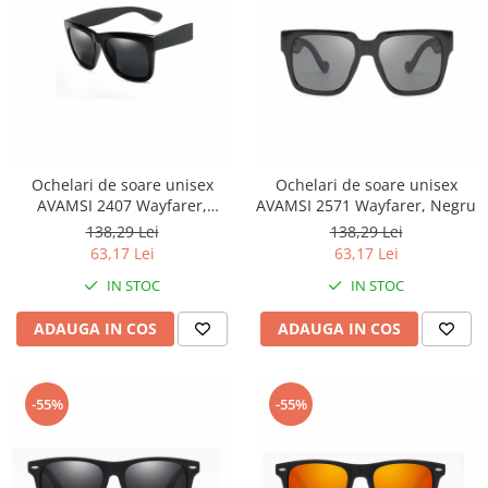
Ochelari de soare unisex
Ochelari de soare unisex
AVAMSI 2407 Wayfarer,
AVAMSI 2571 Wayfarer, Negru
Polarizati, Negru
138,29 Lei
138,29 Lei
63,17 Lei
63,17 Lei
IN STOC
IN STOC
ADAUGA IN COS
ADAUGA IN COS
-55%
-55%