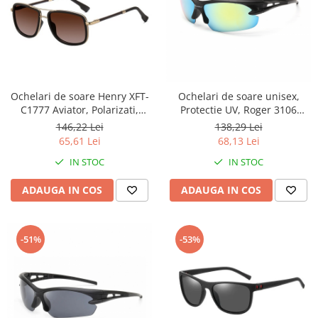
Ochelari de soare Henry XFT-
Ochelari de soare unisex,
C1777 Aviator, Polarizati,
Protectie UV, Roger 3106
Maro
Sport,Ciclism, Negru-Albastru
146,22 Lei
138,29 Lei
65,61 Lei
68,13 Lei
IN STOC
IN STOC
ADAUGA IN COS
ADAUGA IN COS
-51%
-53%