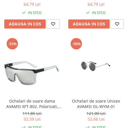
64,79 Lei
64,79 Lei
IN STOC
IN STOC
ADAUGA IN COS
ADAUGA IN COS
-53%
-56%
Ochelari de soare dama
Ochelari de soare Unisex
AVAMSI XFT-802, Polarizati,
AVAMSI OL-WYM-01
Negru
111,85 Lei
121,00 Lei
52,59 Lei
52,66 Lei
IN STOC
IN STOC