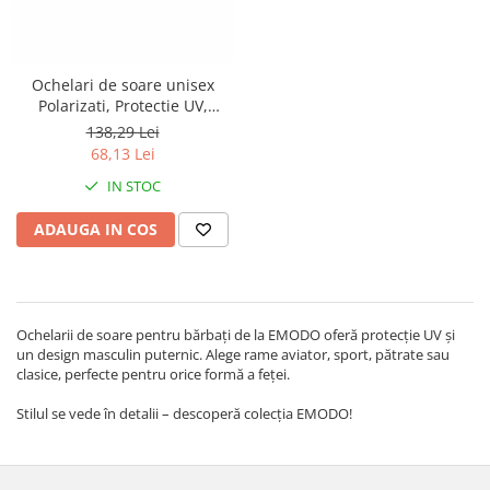
Ochelari de soare unisex
Polarizati, Protectie UV,
Mathias 1946 Wayfarer,
138,29 Lei
Negru
68,13 Lei
IN STOC
ADAUGA IN COS
Ochelarii de soare pentru bărbați de la EMODO oferă protecție UV și
un design masculin puternic. Alege rame aviator, sport, pătrate sau
clasice, perfecte pentru orice formă a feței.
Stilul se vede în detalii – descoperă colecția EMODO!