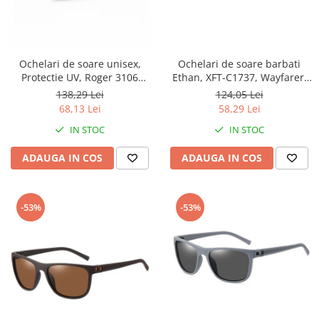
Ochelari de soare unisex,
Ochelari de soare barbati
Protectie UV, Roger 3106
Ethan, XFT-C1737, Wayfarer,
Sport,Ciclism, Negru
Polarizati, Negru
138,29 Lei
124,05 Lei
68,13 Lei
58,29 Lei
IN STOC
IN STOC
ADAUGA IN COS
ADAUGA IN COS
-53%
-53%