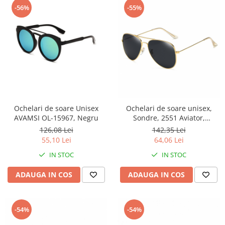
-56%
-55%
Ochelari de soare Unisex
Ochelari de soare unisex,
AVAMSI OL-15967, Negru
Sondre, 2551 Aviator,
Polarizati, Negru-Auriu
126,08 Lei
142,35 Lei
55,10 Lei
64,06 Lei
IN STOC
IN STOC
ADAUGA IN COS
ADAUGA IN COS
-54%
-54%