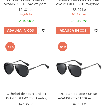
AVAMSI XFT-C1742 Wayfarer,
AVAMSI XFT-C3010 Wayfarer,
Polarizati, Gri
Polarizati, Negru
121,81 Lei
138,29 Lei
56,66 Lei
63,17 Lei
IN STOC
IN STOC
ADAUGA IN COS
ADAUGA IN COS
-54%
-54%
Ochelari de soare unisex
Ochelari de soare unisex
AVAMSI XFT-C1788 Aviator,
AVAMSI XFT-C1770 Aviator,
Polarizati, Negru
Polarizati, Negru
142,35 Lei
142,35 Lei